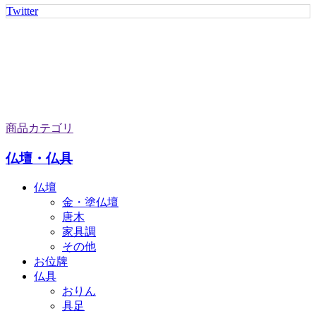
Twitter
商品カテゴリ
仏壇・仏具
仏壇
金・塗仏壇
唐木
家具調
その他
お位牌
仏具
おりん
具足