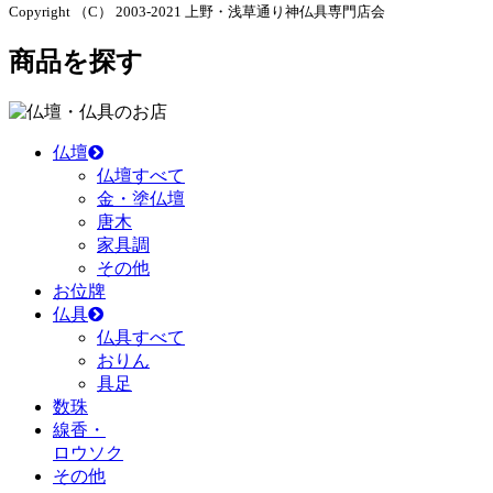
Copyright （C） 2003-2021 上野・浅草通り神仏具専門店会
商品を探す
のお店
仏壇
仏壇すべて
金・塗仏壇
唐木
家具調
その他
お位牌
仏具
仏具すべて
おりん
具足
数珠
線香・
ロウソク
その他