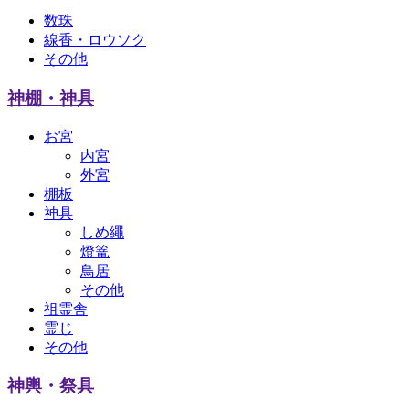
数珠
線香・ロウソク
その他
神棚・神具
お宮
内宮
外宮
棚板
神具
しめ繩
燈篭
鳥居
その他
祖霊舎
霊じ
その他
神輿・祭具