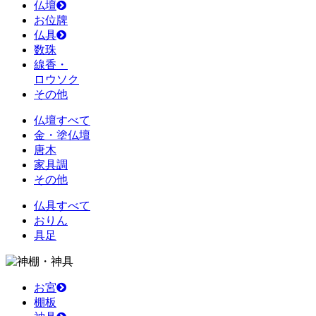
仏壇
お位牌
仏具
数珠
線香・
ロウソク
その他
仏壇すべて
金・塗仏壇
唐木
家具調
その他
仏具すべて
おりん
具足
お宮
棚板