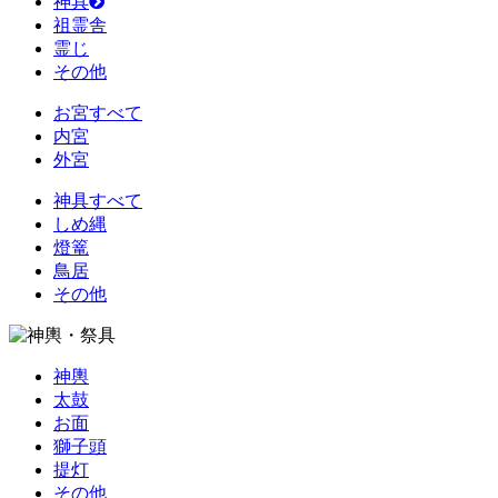
神具
祖霊舎
霊じ
その他
お宮すべて
内宮
外宮
神具すべて
しめ縄
燈篭
鳥居
その他
神輿
太鼓
お面
獅子頭
提灯
その他