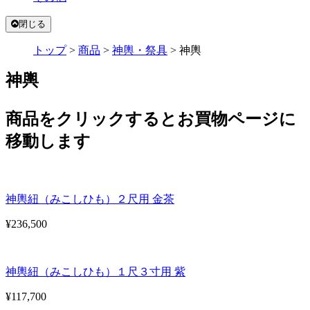
閉じる
トップ
>
商品
>
神輿・祭具
>
神輿
神輿
商品をクリックするとお買物ページに
移動します
神輿紐（みこしひも）２尺用 金茶
¥236,500
神輿紐（みこしひも）１尺３寸用 紫
¥117,700