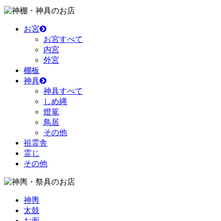
のお店
お宮
お宮すべて
内宮
外宮
棚板
神具
神具すべて
しめ縄
燈篭
鳥居
その他
祖霊舎
霊じ
その他
のお店
神輿
太鼓
お面