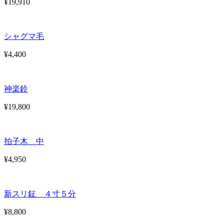
¥19,910
シャグマ毛
¥4,400
神楽鈴
¥19,800
拍子木 中
¥4,950
新スリ鉦 ４寸５分
¥8,800