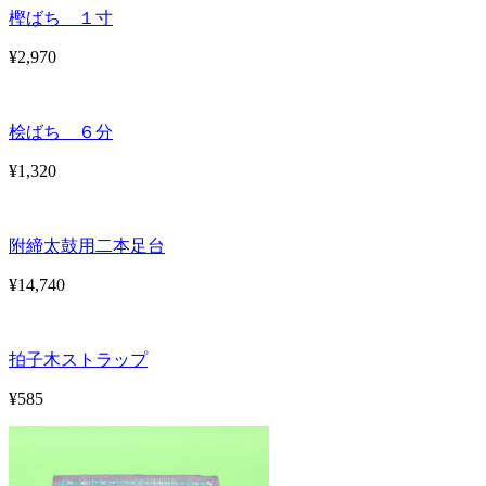
樫ばち １寸
¥2,970
桧ばち ６分
¥1,320
附締太鼓用二本足台
¥14,740
拍子木ストラップ
¥585