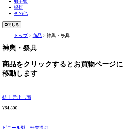
獅子頭
提灯
その他
閉じる
トップ
>
商品
>
神輿・祭具
神輿・祭具
商品をクリックするとお買物ページに
移動します
特上 舌出し面
¥64,800
ビニール製 軒先提灯