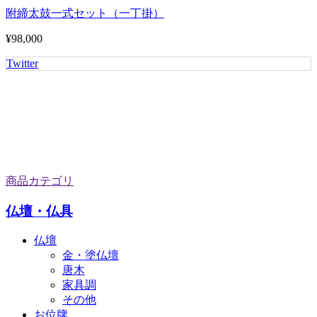
附締太鼓一式セット（一丁掛）
¥98,000
Twitter
商品カテゴリ
仏壇・仏具
仏壇
金・塗仏壇
唐木
家具調
その他
お位牌