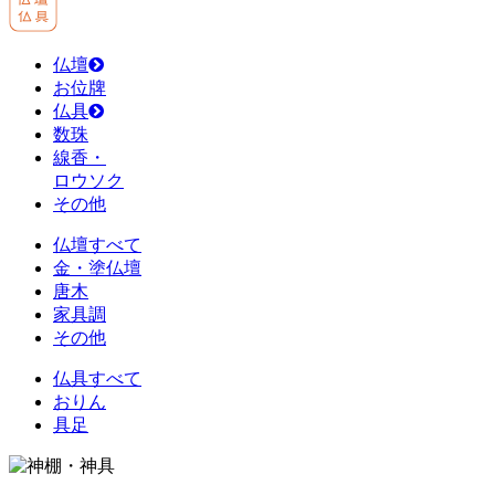
仏壇
お位牌
仏具
数珠
線香・
ロウソク
その他
仏壇すべて
金・塗仏壇
唐木
家具調
その他
仏具すべて
おりん
具足