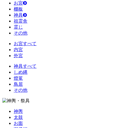
お宮
棚板
神具
祖霊舎
霊じ
その他
お宮すべて
内宮
外宮
神具すべて
しめ縄
燈篭
鳥居
その他
神輿
太鼓
お面