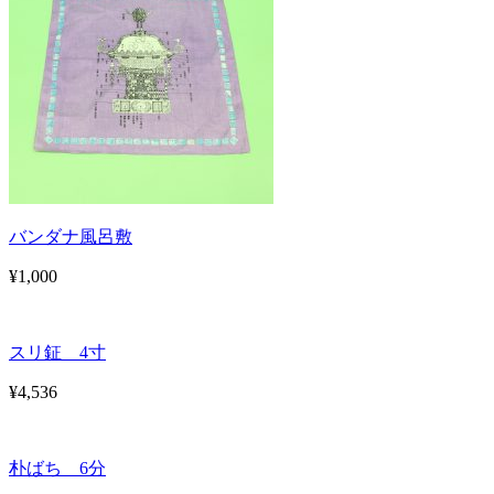
バンダナ風呂敷
¥1,000
スリ鉦 4寸
¥4,536
朴ばち 6分