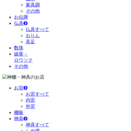
家具調
その他
お位牌
仏具
仏具すべて
おりん
具足
数珠
線香・
ロウソク
その他
のお店
お宮
お宮すべて
内宮
外宮
棚板
神具
神具すべて
しめ縄