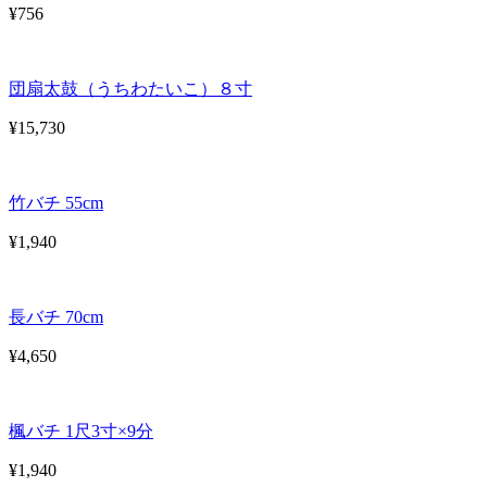
¥756
団扇太鼓（うちわたいこ）８寸
¥15,730
竹バチ 55cm
¥1,940
長バチ 70cm
¥4,650
楓バチ 1尺3寸×9分
¥1,940