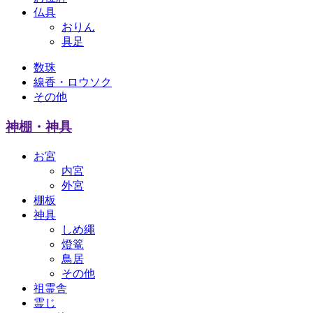
仏具
おりん
具足
数珠
線香・ロウソク
その他
神棚・神具
お宮
内宮
外宮
棚板
神具
しめ繩
燈篭
鳥居
その他
祖霊舎
霊じ