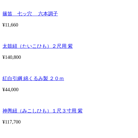
篠笛 七ッ穴 六本調子
¥11,660
太鼓紐（たいこひも）２尺用 紫
¥140,800
紅白引綱 綿くるみ製 ２０ｍ
¥44,000
神輿紐（みこしひも）１尺３寸用 紫
¥117,700