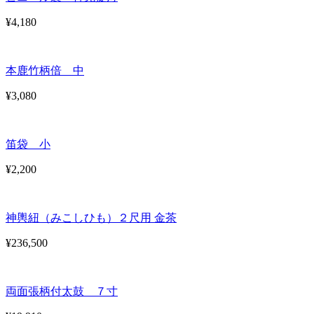
¥4,180
本鹿竹柄倍 中
¥3,080
笛袋 小
¥2,200
神輿紐（みこしひも）２尺用 金茶
¥236,500
両面張柄付太鼓 ７寸