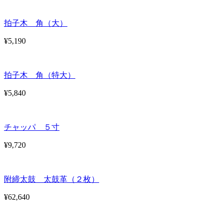
拍子木 角（大）
¥5,190
拍子木 角（特大）
¥5,840
チャッパ ５寸
¥9,720
附締太鼓 太鼓革（２枚）
¥62,640