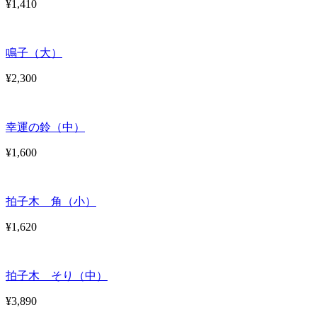
¥1,410
鳴子（大）
¥2,300
幸運の鈴（中）
¥1,600
拍子木 角（小）
¥1,620
拍子木 そり（中）
¥3,890