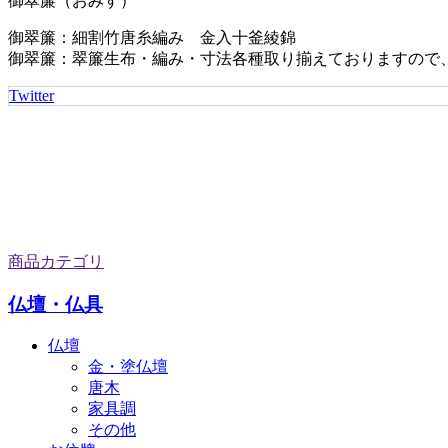
御翠簾（おみす）
御翠簾：細割竹唐糸編み 金入十釜綾錦
御翠簾：翠簾生布・編み・寸法各種取り揃えておりますので
Twitter
商品カテゴリ
仏壇・仏具
仏壇
金・塗仏壇
唐木
家具調
その他