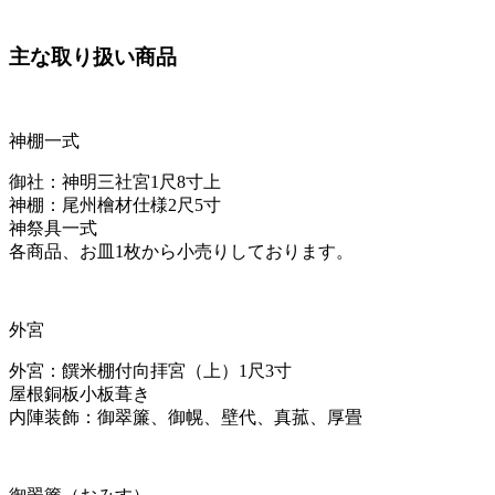
主な取り扱い商品
神棚一式
御社：神明三社宮1尺8寸上
神棚：尾州檜材仕様2尺5寸
神祭具一式
各商品、お皿1枚から小売りしております。
外宮
外宮：饌米棚付向拝宮（上）1尺3寸
屋根銅板小板葺き
内陣装飾：御翠簾、御幌、壁代、真菰、厚畳