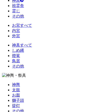
神具
祖霊舎
霊じ
その他
お宮すべて
内宮
外宮
神具すべて
しめ縄
燈篭
鳥居
その他
神輿
太鼓
お面
獅子頭
提灯
その他