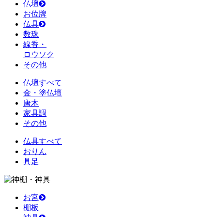
仏壇
お位牌
仏具
数珠
線香・
ロウソク
その他
仏壇すべて
金・塗仏壇
唐木
家具調
その他
仏具すべて
おりん
具足
お宮
棚板