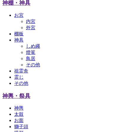
神棚・神具
お宮
内宮
外宮
棚板
神具
しめ繩
燈篭
鳥居
その他
祖霊舎
霊じ
その他
神輿・祭具
神輿
太鼓
お面
獅子頭