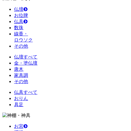
仏壇
お位牌
仏具
数珠
線香・
ロウソク
その他
仏壇すべて
金・塗仏壇
唐木
家具調
その他
仏具すべて
おりん
具足
お宮