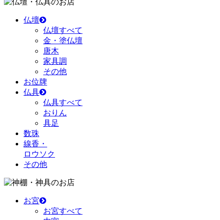
のお店
仏壇
仏壇すべて
金・塗仏壇
唐木
家具調
その他
お位牌
仏具
仏具すべて
おりん
具足
数珠
線香・
ロウソク
その他
のお店
お宮
お宮すべて