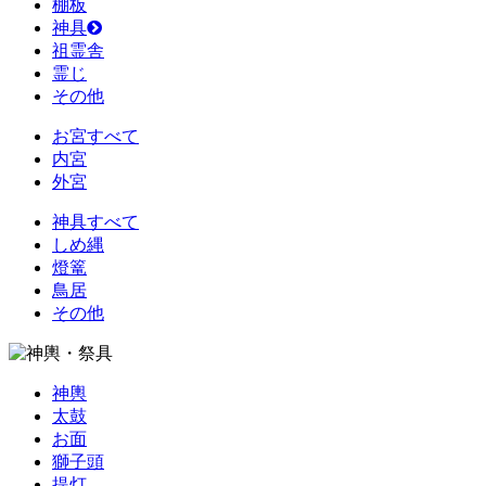
棚板
神具
祖霊舎
霊じ
その他
お宮すべて
内宮
外宮
神具すべて
しめ縄
燈篭
鳥居
その他
神輿
太鼓
お面
獅子頭
提灯