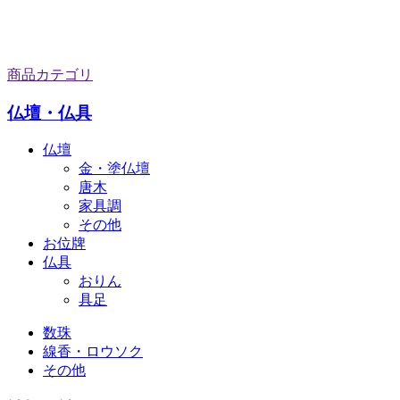
商品カテゴリ
仏壇・仏具
仏壇
金・塗仏壇
唐木
家具調
その他
お位牌
仏具
おりん
具足
数珠
線香・ロウソク
その他